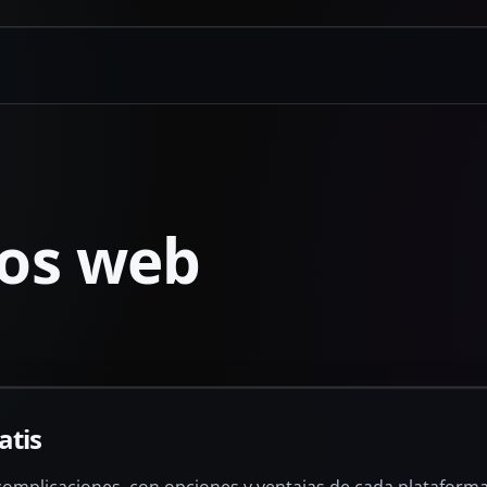
ios web
atis