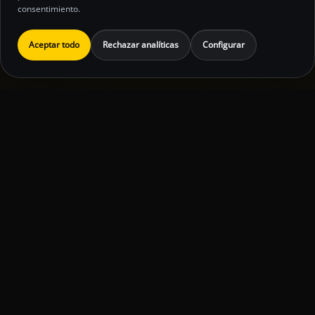
consentimiento.
Aceptar todo
Rechazar analíticas
Configurar
Inversión orientativa
Aviso legal
Política de privacidad
Política de cookies
Preferencias de cookies
© 2026 Jesus David. Todos los derechos
reservados.