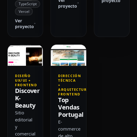
Ver
proyecto
TypeScript
proyecto
Vercel
Ver
proyecto
DISEÑO
DIRECCIÓN
UX/UI +
TÉCNICA
FRONTEND
+
Discover
ARQUITECTURA
FRONTEND
K-
Top
Beauty
Vendas
Sitio
Portugal
editorial
E-
y
commerce
comercial
de alto