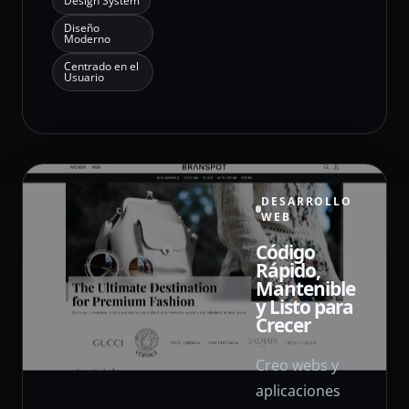
Design System
Diseño
Moderno
Centrado en el
Usuario
DESARROLLO
WEB
Código
Rápido,
Mantenible
y Listo para
Crecer
Creo webs y
aplicaciones