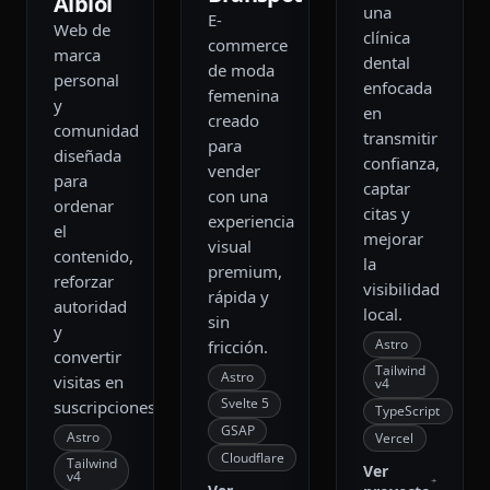
Albiol
una
E-
Web de
clínica
commerce
marca
dental
de moda
personal
enfocada
femenina
y
en
creado
comunidad
transmitir
para
diseñada
confianza,
vender
para
captar
con una
ordenar
citas y
experiencia
el
mejorar
visual
contenido,
la
premium,
reforzar
visibilidad
rápida y
autoridad
local.
sin
y
Astro
fricción.
convertir
Tailwind
Astro
visitas en
v4
Svelte 5
suscripciones.
TypeScript
GSAP
Astro
Vercel
Cloudflare
Tailwind
Ver
v4