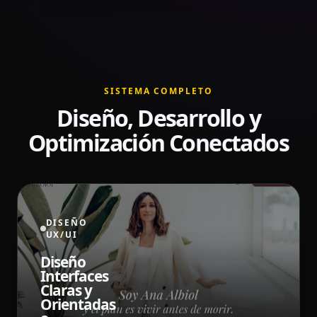
SISTEMA COMPLETO
Diseño, Desarrollo y
Optimización Conectados
DISEÑO
UX/UI
Diseño
Interfaces
Claras y
Orientadas