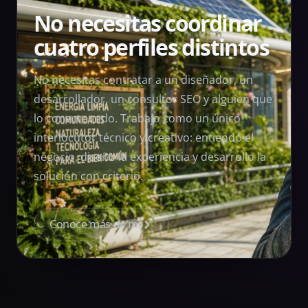
No necesitas coordinar
cuatro perfiles distintos
No necesitas contratar a un diseñador, un
desarrollador, un consultor SEO y alguien que
lo conecte todo. Trabajo como un único
interlocutor técnico y creativo: entiendo el
negocio, diseño la experiencia y desarrollo la
solución con criterio.
Conoce más de mi