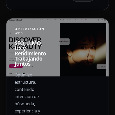
OPTIMIZACIÓN
WEB
SEO, LLMO,
UX y
Rendimiento
Trabajando
Juntos
Optimizo
estructura,
contenido,
intención de
búsqueda,
experiencia y