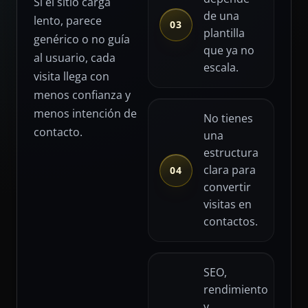
Si el sitio carga
de una
lento, parece
03
plantilla
genérico o no guía
que ya no
al usuario, cada
escala.
visita llega con
menos confianza y
menos intención de
No tienes
contacto.
una
estructura
clara para
04
convertir
visitas en
contactos.
SEO,
rendimiento
y