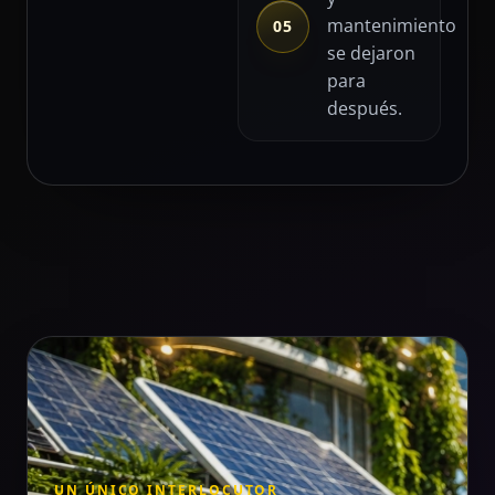
mantenimiento
05
se dejaron
para
después.
UN ÚNICO INTERLOCUTOR