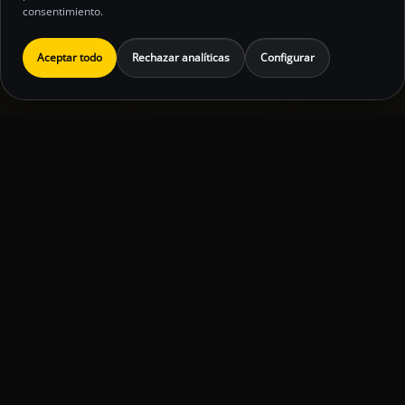
consentimiento.
Aceptar todo
Rechazar analíticas
Configurar
Inversión orientativa
Aviso legal
Política de privacidad
Política de cookies
Preferencias de cookies
© 2026 Jesus David. Todos los derechos
reservados.