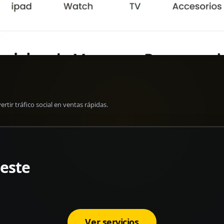
tir tráfico social en ventas rápidas.
 este
Ver servicios